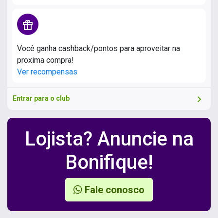
featured_seasonal_and_gifts
Você ganha cashback/pontos para aproveitar na
proxima compra!
Ver recompensas
chevron_right
Entrar para o club
Lojista? Anuncie na
Bonifique!
Fale conosco