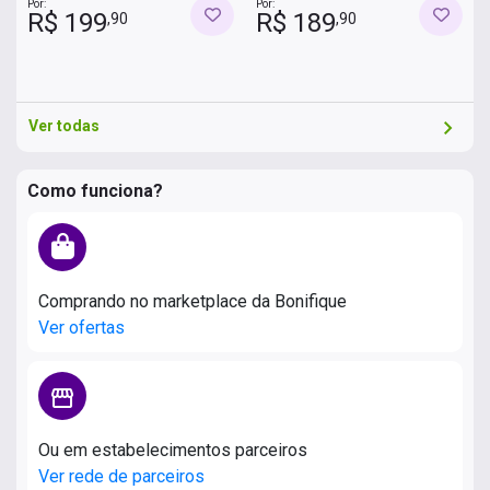
Por:
Por:
R$ 199
R$ 189
,90
,90
chevron_right
Ver todas
Como funciona?
Comprando no marketplace da Bonifique
Ver ofertas
storefront
Ou em estabelecimentos parceiros
Ver rede de parceiros