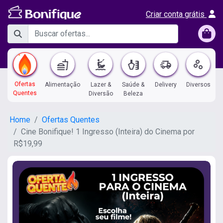
Criar conta grátis
fastfood
kitesurfing
health_and_beauty
delivery_truck_speed
scatter_plot
Ofertas
Alimentação
Lazer &
Saúde &
Delivery
Diversos
Quentes
Diversão
Beleza
Home
Ofertas Quentes
Cine Bonifique! 1 Ingresso (Inteira) do Cinema por
R$19,99