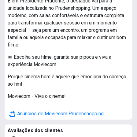
E em Presidente Prudente, o destaque vai para a
unidade localizada no Prudenshopping. Um espaço
moderno, com salas confortáveis e estrutura completa
para transformar qualquer sessão em um momento
especial — seja para um encontro, um programa em
família ou aquela escapada para relaxar e curtir um bom
filme.
🎟️ Escolha seu filme, garanta sua pipoca e viva a
experiência Moviecom.
Porque cinema bom é aquele que emociona do começo
ao fim!
Moviecom - Viva o cinema!
shopping_bag_speed
Anúncios de Moviecom Prudenshopping
Avaliações dos clientes