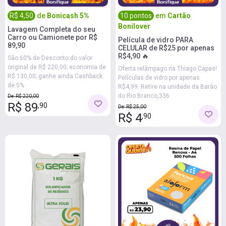
R$ 4,50
de
Bonicash 5%
10 pontos
em
Cartão
Bonilover
Lavagem Completa do seu
Carro ou Camionete por R$
Película de vidro PARA
89,90
CELULAR de R$25 por apenas
R$4,90 🔥
São 60% de Desconto do valor
original de R$ 220,00; economia de
Oferta relâmpago na Thiago Capas!
R$ 130,00; ganhe ainda Cashback
Películas de vidro por apenas
de 5%
R$4,99. Retire na unidade da Barão
do Rio Branco,336
De: R$ 220,00
R$ 89
,90
De: R$ 25,00
R$ 4
,90