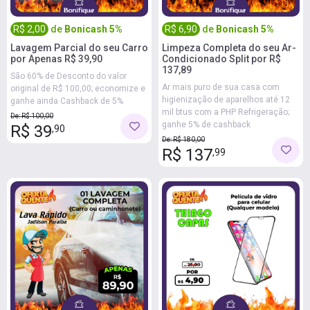
R$ 2,00
de
Bonicash 5%
R$ 6,90
de
Bonicash 5%
Lavagem Parcial do seu Carro
Limpeza Completa do seu Ar-
por Apenas R$ 39,90
Condicionado Split por R$
137,89
São 60% de Desconto do valor
Ar mais puro de sua casa com
original de R$ 100,00; economize e
higienização de aparelhos até 12
ganhe ainda Cashback de 5%
mil btus com a PHP Refrigeração;
De: R$ 100,00
ganhe 5% de cashback
R$ 39
,90
De: R$ 180,00
R$ 137
,99