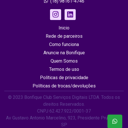
(18) 98161-4746
Inicio
Rede de parceiros
Como funciona
Anuncie na Bonifique
Quem Somos
Termos de uso
Políticas de privacidade
Políticas de trocas/devoluções
© 2023 Bonfique Club Serviços Digitais LTDA. Todos os
direitos Reservados.
CNPJ 62.427.922/0001-37
Av Gustavo Antonio Marcelino, 923, Presidente Prudente /
SP