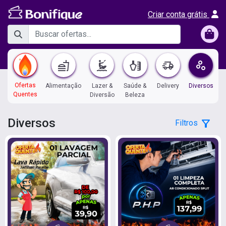
Criar conta grátis
fastfood
kitesurfing
health_and_beauty
delivery_truck_speed
scatter_plot
Ofertas
Alimentação
Lazer &
Saúde &
Delivery
Diversos
Quentes
Diversão
Beleza
Diversos
filter_alt
Filtros