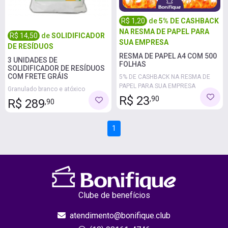
R$ 1,20
de
5% DE CASHBACK
NA RESMA DE PAPEL PARA
R$ 14,50
de
SOLIDIFICADOR
SUA EMPRESA
DE RESÍDUOS
RESMA DE PAPEL A4 COM 500
3 UNIDADES DE
FOLHAS
SOLIDIFICADOR DE RESÍDUOS
COM FRETE GRÁIS
5% DE CASHBACK NA RESMA DE
PAPEL PARA SUA EMPRESA
Granulado branco e atóxico
R$ 23
,90
R$ 289
,90
1
Clube de benefícios
atendimento@bonifique.club