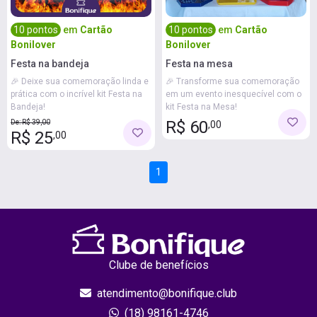
10 pontos
em
Cartão
10 pontos
em
Cartão
Bonilover
Bonilover
Festa na bandeja
Festa na mesa
🎉 Deixe sua comemoração linda e
🎉 Transforme sua comemoração
prática com o incrível kit Festa na
em um evento inesquecível com o
Bandeja!
kit Festa na Mesa!
R$ 60
De: R$ 39,00
,00
R$ 25
,00
1
Clube de benefícios
atendimento@bonifique.club
(18) 98161-4746