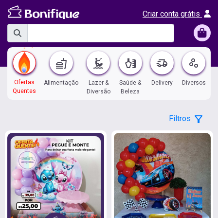
Criar conta grátis
fastfood
kitesurfing
health_and_beauty
delivery_truck_speed
scatter_plot
Ofertas
Alimentação
Lazer &
Saúde &
Delivery
Diversos
Quentes
Diversão
Beleza
filter_alt
Filtros